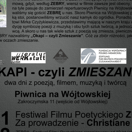
REKLAMA DŹWIGNIĄ KULTURY!
SPRAWOZDANIE ROCZNE Z
SZTUKA W DRODZE PO MLEKO…
DZIAŁALNOŚCI – 2015
PODWIECZOREK DLA PASJONATA
SPRAWOZDANIE ROCZNE Z
Z MEKLEMBURGII DO WARSZAWY
DZIAŁALNOŚCI ZA ROK 2013
DZIEJE POTOMKÓW JANA
FBW BILANS ZA 2013 ROK
HENRYKA KLAWE
INFORMACJA DODATKOWA DO
SPÓR O KONSTYTUCJĘ
BILANSU ZA ROK 2013
POCZTÓWKA Z PRZESZŁOŚCI
SPRAWOZDANIE ROCZNE Z
RAJZY PO STOLICY
DZIAŁALNOŚCI ZA ROK 2012
FESTIWAL RIVERENZA
RIVERENZA I
MOJE MIASTO, A W NIM…