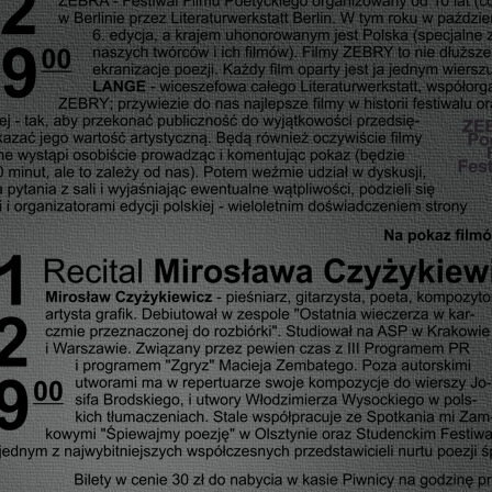
TRZY RAZY 18 – RAJZY PO
STOLICY
WYGRANE WAKACJE…!
WYSTAWA
OKAPI – CZYLI ZMIESZANIE.
FESTIWAL
ODWAŻ SIĘ BYĆ MĄDRYM!
ODWAŻ SIĘ BYĆ MĄDRZEJSZYM!
INSTALACJE – INSPIRACJE
WILANÓW ŚWIATŁEM MALOWANY
KÓŁKO I KRZYŻYK W SZTUCE
ODWAŻ SIĘ BYĆ MĄDRZEJSZYM!