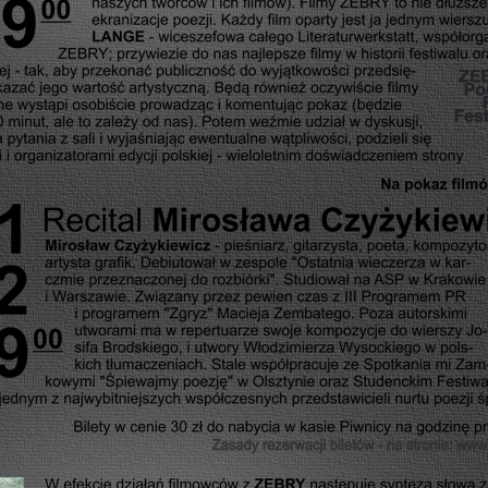
INFORMACJA DODATKOWA DO
BILANSU ZA 2019 ROK
SOBOTNIE BAJANIA
SPRAWOZDANIE ROCZNE Z
BAŚNIE NA KONIEC TYGODNIA
DZIAŁALNOŚCI – 2019
DWAJ PANOWIE PO SPACERZE
SPRAWOZDANIE ROCZNE Z
TEATRY PRZYJEMNE I
DZIAŁALNOŚCI – 2018
POŻYTECZNE
FBW BILANS ZA 2017 ROK
PAN URSYN I JEGO
RACHUNEK ZYSKÓW I STRAT ZA
PEREGRYNACJE
ROK 2017
GRY
SPRAWOZDANIE ROCZNE Z
KOGEL-MOGEL NA LATO!
DZIAŁALNOŚCI – 2017
WARSZAWSKI MISZMASZ!
SPRAWOZDANIE ROCZNE Z
DZIAŁALNOŚCI – INFORMACJA
DO ZAŚPIEWANIA JEDEN KROK!
DODATKOWA DO BILANSU ZA
ROK 2017