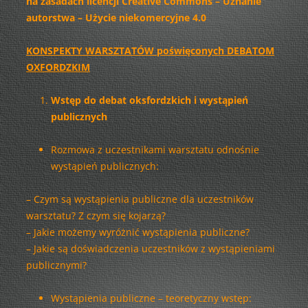
na zasadach licencji Creative Commons – Uznanie
autorstwa – Użycie niekomercyjne 4.0
KONSPEKTY WARSZTATÓW poświęconych DEBATOM
OXFORDZKIM
Wstęp do debat oksfordzkich i wystąpień
publicznych
Rozmowa z uczestnikami warsztatu odnośnie
wystąpień publicznych:
– Czym są wystąpienia publiczne dla uczestników
warsztatu? Z czym się kojarzą?
– Jakie możemy wyróżnić wystąpienia publiczne?
– Jakie są doświadczenia uczestników z wystąpieniami
publicznymi?
Wystąpienia publiczne – teoretyczny wstęp: