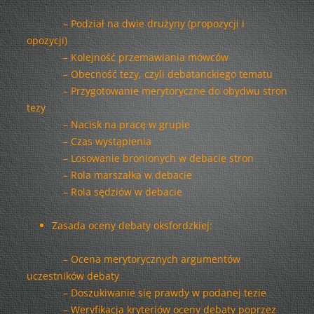
– Podział na dwie drużyny (propozycji i
opozycji)
– Kolejność przemawiania mówców
– Obecność tezy, czyli debatanckiego tematu
– Przygotowanie merytoryczne do obydwu stron
tezy
– Nacisk na pracę w grupie
– Czas wystąpienia
– Losowanie bronionych w debacie stron
– Rola marszałka w debacie
– Rola sędziów w debacie
Zasada oceny debaty oksfordzkiej:
– Ocena merytorycznych argumentów
uczestników debaty
– Doszukiwanie się prawdy w podanej tezie
– Weryfikacja kryteriów oceny debaty poprzez