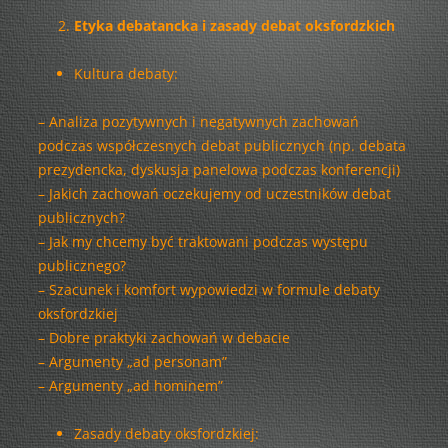
Etyka debatancka i zasady debat oksfordzkich
Kultura debaty:
– Analiza pozytywnych i negatywnych zachowań
podczas współczesnych debat publicznych (np. debata
prezydencka, dyskusja panelowa podczas konferencji)
– Jakich zachowań oczekujemy od uczestników debat
publicznych?
– Jak my chcemy być traktowani podczas występu
publicznego?
– Szacunek i komfort wypowiedzi w formule debaty
oksfordzkiej
– Dobre praktyki zachowań w debacie
– Argumenty „ad personam”
– Argumenty „ad hominem”
Zasady debaty oksfordzkiej: