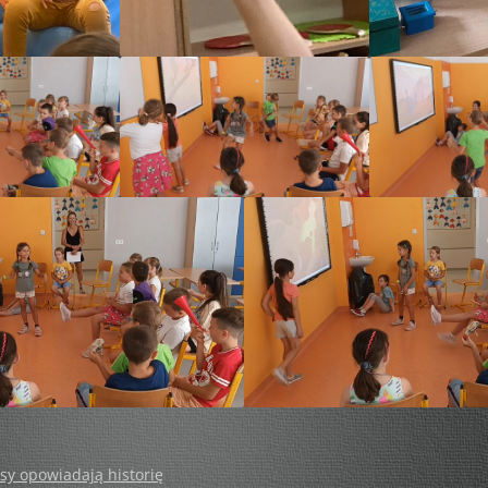
TRZY RAZY 18 – RAJZY PO
STOLICY
WYGRANE WAKACJE…!
WYSTAWA
OKAPI – CZYLI ZMIESZANIE.
FESTIWAL
ODWAŻ SIĘ BYĆ MĄDRYM!
ODWAŻ SIĘ BYĆ MĄDRZEJSZYM!
INSTALACJE – INSPIRACJE
WILANÓW ŚWIATŁEM MALOWANY
KÓŁKO I KRZYŻYK W SZTUCE
ODWAŻ SIĘ BYĆ MĄDRZEJSZYM!
sy opowiadają historię