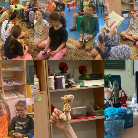
REKLAMA DŹWIGNIĄ KULTURY!
SPRAWOZDANIE ROCZNE Z
SZTUKA W DRODZE PO MLEKO…
DZIAŁALNOŚCI – 2015
PODWIECZOREK DLA PASJONATA
SPRAWOZDANIE ROCZNE Z
Z MEKLEMBURGII DO WARSZAWY
DZIAŁALNOŚCI ZA ROK 2013
DZIEJE POTOMKÓW JANA
FBW BILANS ZA 2013 ROK
HENRYKA KLAWE
INFORMACJA DODATKOWA DO
SPÓR O KONSTYTUCJĘ
BILANSU ZA ROK 2013
POCZTÓWKA Z PRZESZŁOŚCI
SPRAWOZDANIE ROCZNE Z
RAJZY PO STOLICY
DZIAŁALNOŚCI ZA ROK 2012
FESTIWAL RIVERENZA
RIVERENZA I
MOJE MIASTO, A W NIM…