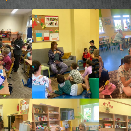
INFORMACJA DODATKOWA DO
BILANSU ZA 2019 ROK
SOBOTNIE BAJANIA
SPRAWOZDANIE ROCZNE Z
BAŚNIE NA KONIEC TYGODNIA
DZIAŁALNOŚCI – 2019
DWAJ PANOWIE PO SPACERZE
SPRAWOZDANIE ROCZNE Z
TEATRY PRZYJEMNE I
DZIAŁALNOŚCI – 2018
POŻYTECZNE
FBW BILANS ZA 2017 ROK
PAN URSYN I JEGO
RACHUNEK ZYSKÓW I STRAT ZA
PEREGRYNACJE
ROK 2017
GRY
SPRAWOZDANIE ROCZNE Z
KOGEL-MOGEL NA LATO!
DZIAŁALNOŚCI – 2017
WARSZAWSKI MISZMASZ!
SPRAWOZDANIE ROCZNE Z
DZIAŁALNOŚCI – INFORMACJA
DO ZAŚPIEWANIA JEDEN KROK!
DODATKOWA DO BILANSU ZA
ROK 2017