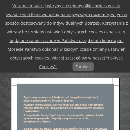
W ramach naszej witryny stosujemy pliki cookies w celu
Przejdź
Menu
do
świadczenia Państwu usług na najwyższym poziomie, w tym w
treści
sposób dostosowany do indywidualnych potrzeb. Korzystanie z
Maski jak na Włochy przystało!
witryny bez zmiany ustawień dotyczących cookies oznacza, że
Dzięki wsparciu miasta stołecznego Warszawy, Dzielnica
będą one zamieszczane w Państwa urządzeniu końcowym.
Włochy z radością możemy zaprosić Państwa na
Możecie Państwo dokonać w każdym czasie zmiany ustawień
familijne spotkania z teatrem i lalkami! Zawsze w letnie
dotyczących cookies. Więcej szczegółów w naszej "Polityce
niedziele od 11:00 do 12:30! Szczegóły w informacji
Cookies".
Zamknij
poniżej, do zobaczenia!