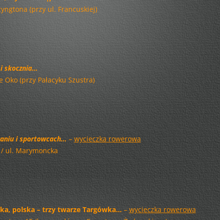
NASZ WSPÓLNY ŚWIAT!
yngtona (przy ul. Francuskiej)
STYCZNIOWE DEBATY
MOC WYOBRAŹNI
MAZOWIECKIE LASY
i skocznia…
OPOWIADAJĄ HISTORIĘ
e Oko (przy Pałacyku Szustra)
POCIĄG DO SZTUKI
FOTOGRAFIE OSNUTE SEPIĄ
aniu i sportowcach…
–
wycieczka rowerowa
LATO W MIEŚCIE
s / ul. Marymoncka
MASKI JAK NA WŁOCHY
PRZYSTAŁO!
CYCERON WARSZAWSKI
ka, polska – trzy twarze Targówka…
–
wycieczka rowerowa