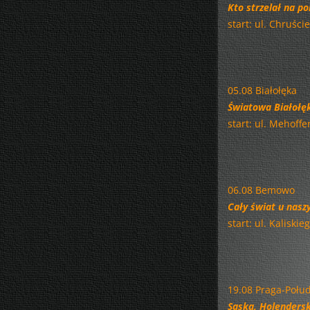
Kto strzelał na po
start: ul. Chruś
05.08 Białołęka
Światowa Białołęk
start: ul. Mehoffe
06.08 Bemowo
Cały świat u nasz
start: ul. Kaliski
19.08 Praga-Połu
Saska, Holendersk