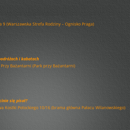
TRZY RAZY 18 – RAJZY PO
STOLICY
wa 9 (Warszawska Strefa Rodziny – Ognisko Praga)
WYGRANE WAKACJE…!
WYSTAWA
OKAPI – CZYLI ZMIESZANIE.
FESTIWAL
podróżach i kabatach
l. Przy Bażantarni (Park przy Bażantarni)
ODWAŻ SIĘ BYĆ MĄDRYM!
ODWAŻ SIĘ BYĆ MĄDRZEJSZYM!
INSTALACJE – INSPIRACJE
inie się pisał?
WILANÓW ŚWIATŁEM MALOWANY
ława Kostki Potockiego 10/16 (brama główna Pałacu Wilanowskiego)
KÓŁKO I KRZYŻYK W SZTUCE
ODWAŻ SIĘ BYĆ MĄDRZEJSZYM!