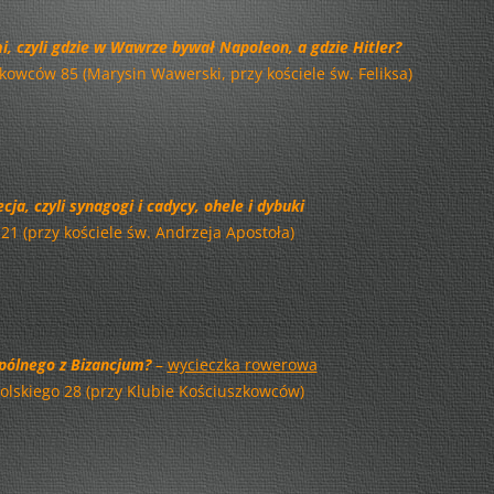
– KONTYNUACJA
, czyli gdzie w Wawrze bywał Napoleon, a gdzie Hitler?
KSIĄŻKA PRAWDĘ CI POWIE…!
szkowców 85 (Marysin Wawerski, przy kościele św. Feliksa)
RENESANS I ANTYK
WARSZAWA WIELU KULTUR –
RAJZY PO STOLICY
a, czyli synagogi i cadycy, ohele i dybuki
INSPIRACJE – INDYWIDUALNI
 21 (przy kościele św. Andrzeja Apostoła)
ARTYŚCI
SZACH MAT – Z WIEDZĄ ZA PAN
BRAT!
HISTORIA NA WYCIĄGNIECIE RĘKI
ólnego z Bizancjum?
–
wycieczka rowerowa
– CHODŹMY NA PRAGĘ!
 Polskiego 28 (przy Klubie Kościuszkowców)
WILANÓW ŚWIATŁEM MALOWANY
– EDYCJA II