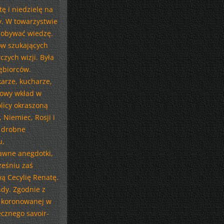
 i niedzielę na
y. W towarzystwie
zdobywać wiedzę.
ów szukających
czych wizji. Była
ębiorców.
karze, kucharze,
kowy wkład w
licy okraszoną
 Niemiec, Rosji i
 drobne
u,
awne anegdotki,
ześniu zaś
ą Cecylię Renatę.
dy. Zgodnie z
j koronowanej w
cznego savoir-