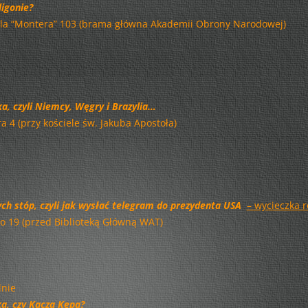
ligonie?
UŁAN W HOLLYWOOD
ciela “Montera” 103 (brama główna Akademii Obrony Narodowej)
Z OXFORDU DO WARSZAWY
A TO CI HISTORIA!
MAGIA ARCHEOLOGII…
a, czyli Niemcy, Węgry i Brazylia…
DWAJ PANOWIE Z WARSZAWY
ra 4 (przy kościele św. Jakuba Apostoła)
I ŚMIECH NIEKIEDY…
COVID-19
LATO W MIEŚCIE
ych stóp, czyli jak wysłać telegram do prezydenta USA
– wycieczka 
ego 19 (przed Biblioteką Główną WAT)
KOCHANOWSKI – ALE KTÓRY…?
RAJZY PO MOKOTOWIE
dnie
RUSZ GŁOWĄ!
a, czy Kacza Kępa?