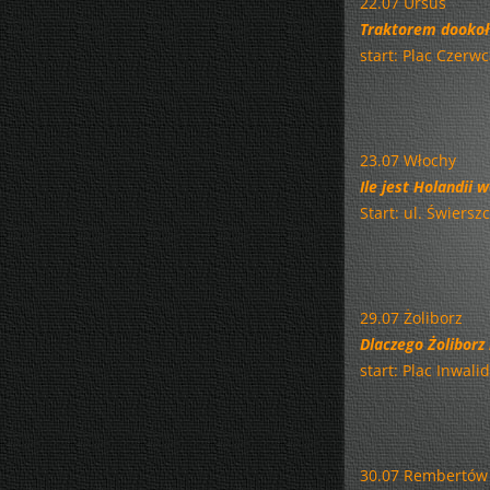
22.07 Ursus
Traktorem dookoł
start: Plac Czerw
23.07 Włochy
Ile jest Holandii
Start: ul. Świerszc
29.07 Żoliborz
Dlaczego Żoliborz
start: Plac Inwal
30.07 Rembertów