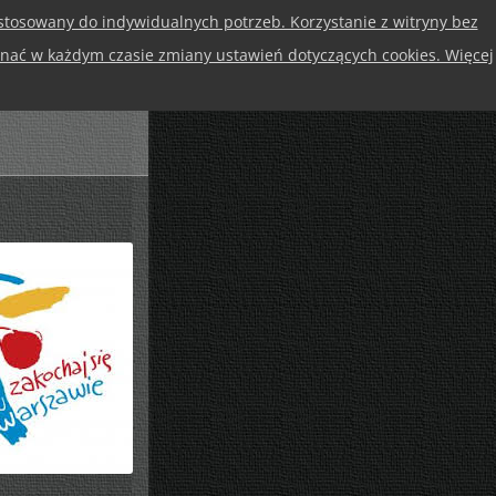
stosowany do indywidualnych potrzeb. Korzystanie z witryny bez
ać w każdym czasie zmiany ustawień dotyczących cookies. Więcej
ERTA
KONTAKT
AWDA I FIKCJA W OBRAZACH
ANOWIE
TEJKI
AMKOWE FASCYNACJE –
UKA, MAGIA, TEATR…
ATR – POTĘGA WYOBRAŹNI
DPRAWA POSŁÓW GRECKICH
GULAMIN – MŁODZIEŻ
IOSENKA KRAWCA DAWIDA
GULAMIN – DOROŚLI