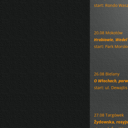
start: Rondo Wasz
20.08 Mokotów
Hrabiowie, Wedel 
start: Park Morski
26.08 Bielany
O Włochach, porw
start: ul. Dewajti
27.08 Targówek
Żydowska, rosyjs