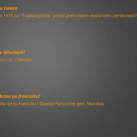
WY KTÓRZY RZECZYPOSPOLITĄ
a świata
WŁADACIE…
ca 1976 (ul. Traktorzystów, przed pomnikiem wydarzeń czerwcowyc
NASZA SZKOŁA – NASZA KLASA!
MÓJ ŚWIAT – MOJA SZTUKA,
CZYLI SZTUKA WOKÓŁ NAS
 we Włochach?
SZTUKA EDUKACJI
za / ul. Cienista
POLONEZEM KU
NIEPODLEGŁOŚCI
BABIE LATO NA PRADZE…
 brzmi po francusku?
ARS VARSOVIAE…! – RAJZY PO
idów (przy Pomniku I Dywizji Pancernej gen. Maczka)
STOLICY
OD KOCHANOWSKIEGO DO
OXFORDU