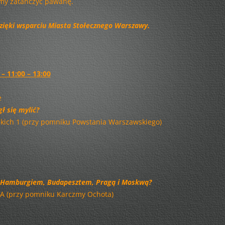
emy zatańczyć pawanę.
REKLAMA DŹWIGNIĄ KULTURY!
SPRAWOZDANIE ROCZNE Z
SZTUKA W DRODZE PO MLEKO…
zięki wsparciu Miasta Stołecznego Warszawy.
DZIAŁALNOŚCI – 2015
PODWIECZOREK DLA PASJONATA
SPRAWOZDANIE ROCZNE Z
Z MEKLEMBURGII DO WARSZAWY
DZIAŁALNOŚCI ZA ROK 2013
– 11:00 – 13:00
DZIEJE POTOMKÓW JANA
FBW BILANS ZA 2013 ROK
HENRYKA KLAWE
e
INFORMACJA DODATKOWA DO
ł się mylić?
SPÓR O KONSTYTUCJĘ
BILANSU ZA ROK 2013
ńskich 1 (przy pomniku Powstania Warszawskiego)
POCZTÓWKA Z PRZESZŁOŚCI
SPRAWOZDANIE ROCZNE Z
RAJZY PO STOLICY
DZIAŁALNOŚCI ZA ROK 2012
FESTIWAL RIVERENZA
z Hamburgiem, Budapesztem, Pragą i Moskwą?
RIVERENZA I
a 1A (przy pomniku Karczmy Ochota)
MOJE MIASTO, A W NIM…