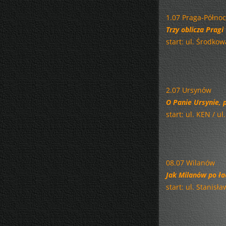
1.07 Praga-Północ
Trzy oblicza Pragi
start: ul. Środko
2.07 Ursynów
O Panie Ursynie, 
start: ul. KEN / u
08.07 Wilanów
Jak Milanów po łac
start: ul. Stanis