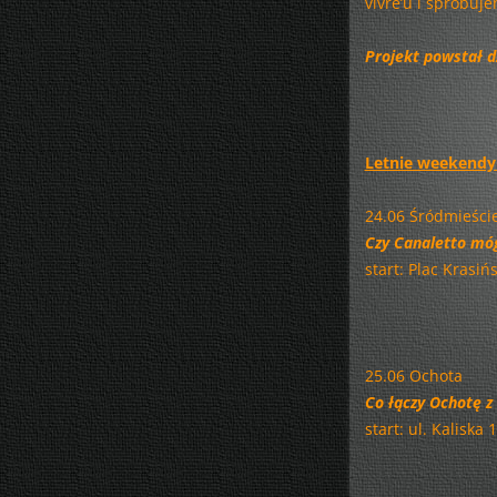
vivre’u i spróbuj
Projekt powstał d
Letnie weekendy 
24.06 Śródmieści
Czy Canaletto móg
start: Plac Krasi
25.06 Ochota
Co łączy Ochotę 
start: ul. Kalisk