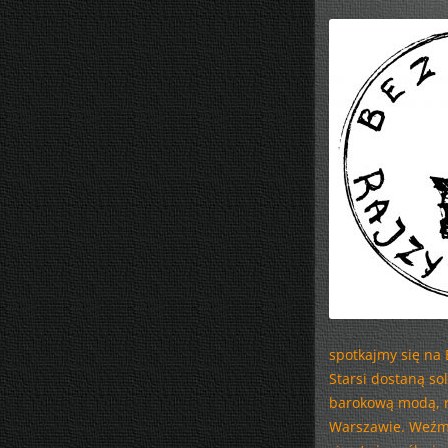
spotkajmy się na 
Starsi dostaną so
barokową modą, r
Warszawie. Weźmi