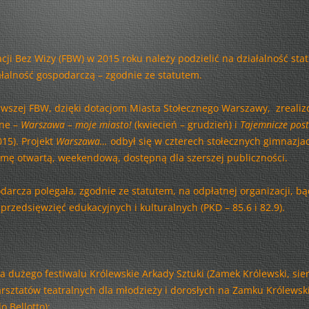
– KONTYNUACJA
KSIĄŻKA PRAWDĘ CI POWIE…!
cji Bez Wizy (FBW) w 2015 roku należy podzielić na działalność sta
RENESANS I ANTYK
ałalność gospodarczą – zgodnie ze statutem.
WARSZAWA WIELU KULTUR –
rwszej FBW, dzięki dotacjom Miasta Stołecznego Warszawy, zreali
RAJZY PO STOLICY
jne –
Warszawa – moje miasto!
(kwiecień – grudzień) i
Tajemnicze pos
INSPIRACJE – INDYWIDUALNI
015). Projekt
Warszawa…
odbył się w czterech stołecznych gimnazja
ARTYŚCI
rmę otwartą, weekendową, dostępną dla szerszej publiczności.
SZACH MAT – Z WIEDZĄ ZA PAN
darcza polegała, zgodnie ze statutem, na odpłatnej organizacji, bą
BRAT!
 przedsięwzięć edukacyjnych i kulturalnych (PKD – 85.6 i 82.9).
HISTORIA NA WYCIĄGNIECIE RĘKI
– CHODŹMY NA PRAGĘ!
WILANÓW ŚWIATŁEM MALOWANY
a dużego festiwalu Królewskie Arkady Sztuki (Zamek Królewski, sier
– EDYCJA II
rsztatów teatralnych dla młodzieży i dorosłych na Zamku Królews
 Bellotto);