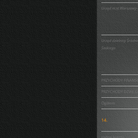
Urząd m.st.Warszawy
Urząd dzielnicy Śródn
Saskiego
PRZYCHODY FINAN
PRZYCHODY DZIAŁ.
Ogółem
14.
rodzaj kosztu