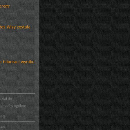
orem;
Bez Wizy została
 bilansu i wyniku
dział do
ychodów ogółem
74%
74%