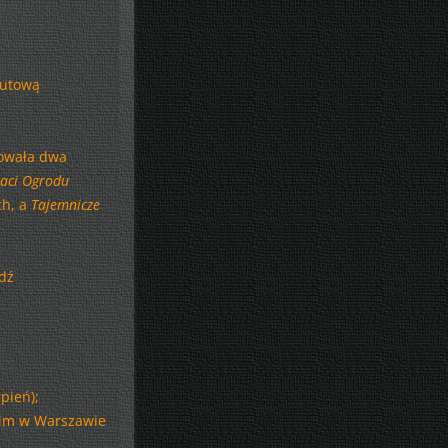
tutową
zowała dwa
taci Ogrodu
ch, a
Tajemnicze
dź
pień);
kim w Warszawie