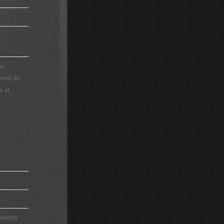
zu
asny do
 st.
 koszty