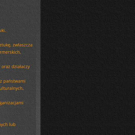
ki.
ztukę, zwłaszcza
ormerskich,
oraz działaczy
 z państwami
ulturalnych,
ganizacjami
nych lub