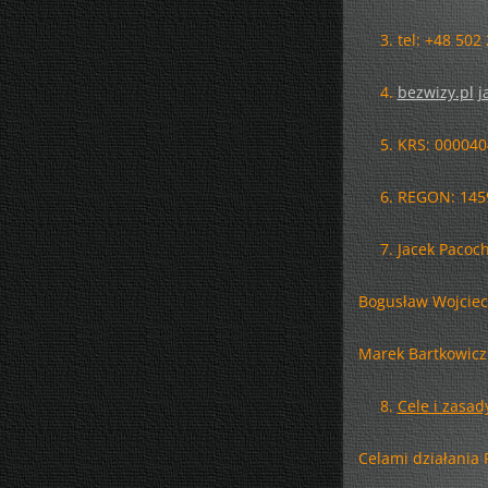
tel: +48 502
bezwizy.pl
j
KRS: 000040
REGON: 145
Jacek Pacoch
Bogusław Wojciec
Marek Bartkowicz
Cele i zasad
Celami działania 