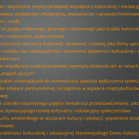
REKLAMA DŹWIGNIĄ KULTURY!
e i wspieranie międzynarodowej współpracy kulturalnej i edukacyj
SPRAWOZDANIE ROCZNE Z
ozwoju działalności edukacyjnej, wydawniczej i upowszechnieniow
SZTUKA W DRODZE PO MLEKO…
DZIAŁALNOŚCI – 2015
ii i nauki.
PODWIECZOREK DLA PASJONATA
oli języka mówionego, pisanego i śpiewanego jako środka komunika
SPRAWOZDANIE ROCZNE Z
ym i codziennym społeczeństwa.
Z MEKLEMBURGII DO WARSZAWY
DZIAŁALNOŚCI ZA ROK 2013
znaczenia literatury mówionej, śpiewanej i pisanej jako formy upra
DZIEJE POTOMKÓW JANA
 rozwoju idei samorządności, wspieranie aktywności kulturalnej i 
FBW BILANS ZA 2013 ROK
HENRYKA KLAWE
lokalnych.
e współpracy międzynarodowej i wymiany doświadczeń w ramach 
INFORMACJA DODATKOWA DO
SPÓR O KONSTYTUCJĘ
„małych ojczyzn”.
BILANSU ZA ROK 2013
ziałań zmierzających do minimalizacji zjawiska wykluczenia społec
POCZTÓWKA Z PRZESZŁOŚCI
SPRAWOZDANIE ROCZNE Z
dei edukacji permanentnej, szczególnie w aspekcie międzykulturo
RAJZY PO STOLICY
DZIAŁALNOŚCI ZA ROK 2012
wej.
 szeroko rozumianego pojęcia demokracji przedstawicielskiej, jak
FESTIWAL RIVERENZA
ia stymulującego rozwój kulturalny i edukacyjny społeczeństwa.
chu amatorskiego w obszarach kultury i edukacji, popieranie dział
RIVERENZA I
niowej.
MOJE MIASTO, A W NIM…
ziałalności kulturalnej i edukacyjnej Staromiejskiego Domu Kultur