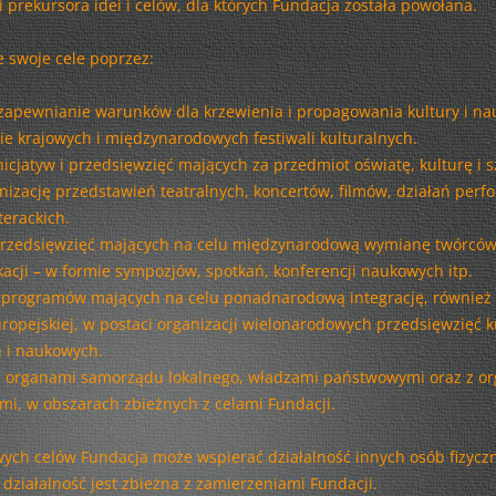
i prekursora idei i celów, dla których Fundacja została powołana.
TRZY RAZY 18 – RAJZY PO
STOLICY
e swoje cele poprzez:
WYGRANE WAKACJE…!
 zapewnianie warunków dla krzewienia i propagowania kultury i nau
WYSTAWA
e krajowych i międzynarodowych festiwali kulturalnych.
icjatyw i przedsięwzięć mających za przedmiot oświatę, kulturę i s
OKAPI – CZYLI ZMIESZANIE.
nizację przedstawień teatralnych, koncertów, filmów, działań perf
FESTIWAL
terackich.
przedsięwzięć mających na celu międzynarodową wymianę twórców 
ODWAŻ SIĘ BYĆ MĄDRYM!
kacji – w formie sympozjów, spotkań, konferencji naukowych itp.
programów mających na celu ponadnarodową integrację, również
ODWAŻ SIĘ BYĆ MĄDRZEJSZYM!
ropejskiej, w postaci organizacji wielonarodowych przedsięwzięć k
INSTALACJE – INSPIRACJE
 i naukowych.
 organami samorządu lokalnego, władzami państwowymi oraz z or
WILANÓW ŚWIATŁEM MALOWANY
i, w obszarach zbieżnych z celami Fundacji.
KÓŁKO I KRZYŻYK W SZTUCE
wych celów Fundacja może wspierać działalność innych osób fizycz
ODWAŻ SIĘ BYĆ MĄDRZEJSZYM!
a działalność jest zbieżna z zamierzeniami Fundacji.