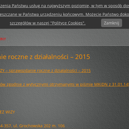
dczenia Państwu usług na najwyższym poziomie, w tym w sposób do
Przejdź
do
ieszczane w Państwa urządzeniu końcowym. Możecie Państwo dokon
AKTUALNOŚCI
DOKUMENTY
ARCHIWUM
MAPA STRONY
OF
treści
szczegółów w naszej "Polityce Cookies".
Zamknij
D FUNDACJI
STATUT
ZAGUBIONY EKSPRES
PR
Y
NAGRODY
DEBATY
KONSPEKTY
KONSTYTUCJA
DWAJ P
MA
UNDACJI
SPRAWOZDANIE ROCZNE Z
ARCHITEKTURA PRZEZ BINOKLE
PAWANA Z MAJĄ I ZUZIĄ
ONY
DZIAŁALNOŚCI – 2024
Z
EKSPRES DO SZTUKI!
A – TO
ZDJĘCIA NA WILANOWIE
NA
e roczne z działalności – 2015
SPRAWOZDANIE ROCZNE Z
BIAŁA ŁĄKA W KRAINIE BAŚNI
EDUKACJA KULTURALNA
DZIAŁALNOŚCI – 2023
TE
!
Y – sprawozdanie roczne z działalności – 2015
KAŁAMARZ I PIÓRO
KONESER NA PRADZE
SPRAWOZDANIE ROCZNE Z
O
DZIAŁALNOŚCI – 2022
ów zgodnie z wytycznymi otrzymanymi w piśmie MKiDN z 31.01.14
KONKURS
RE
P
SPRAWOZDANIE ROCZNE Z
LEGENDARNE WAKACJE
RE
DZIAŁALNOŚCI – 2021
ŚPIEWAMY DLA NIEPODLEGŁEJ
EZ WIZY
SPRAWOZDANIE ROCZNE Z
DZIAŁALNOŚCI – 2020
PROSTE PYTANIA – TRUDNE
4-357, ul. Grochowska 202 m. 106
ODPOWIEDZI