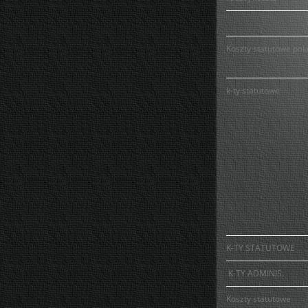
Koszty statutowe pokr
k-ty statutowe
K-TY STATUTOWE
K-TY ADMINIS.
Koszty statutowe