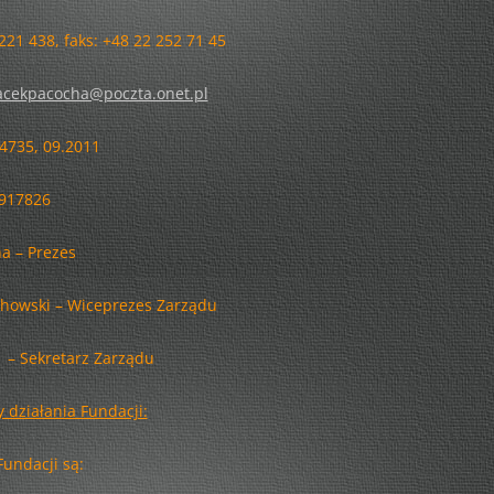
INFORMACJA DODATKOWA DO
BILANSU ZA 2019 ROK
 221 438, faks: +48 22 252 71 45
SOBOTNIE BAJANIA
SPRAWOZDANIE ROCZNE Z
BAŚNIE NA KONIEC TYGODNIA
acekpacocha@poczta.onet.pl
DZIAŁALNOŚCI – 2019
DWAJ PANOWIE PO SPACERZE
4735, 09.2011
SPRAWOZDANIE ROCZNE Z
TEATRY PRZYJEMNE I
DZIAŁALNOŚCI – 2018
917826
POŻYTECZNE
FBW BILANS ZA 2017 ROK
PAN URSYN I JEGO
a – Prezes
RACHUNEK ZYSKÓW I STRAT ZA
PEREGRYNACJE
ROK 2017
howski – Wiceprezes Zarządu
GRY
SPRAWOZDANIE ROCZNE Z
 – Sekretarz Zarządu
KOGEL-MOGEL NA LATO!
DZIAŁALNOŚCI – 2017
y działania Fundacji:
WARSZAWSKI MISZMASZ!
SPRAWOZDANIE ROCZNE Z
DZIAŁALNOŚCI – INFORMACJA
DO ZAŚPIEWANIA JEDEN KROK!
Fundacji są:
DODATKOWA DO BILANSU ZA
ROK 2017