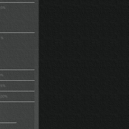
03%
1%
0%
26%
,00%