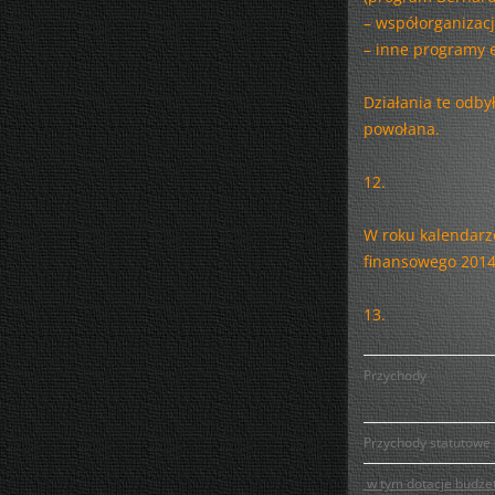
– współorganizac
– inne programy e
Działania te odby
powołana.
12.
W roku kalendarz
finansowego 2014 
13.
Przychody
Przychody statutowe
w tym dotacje budże