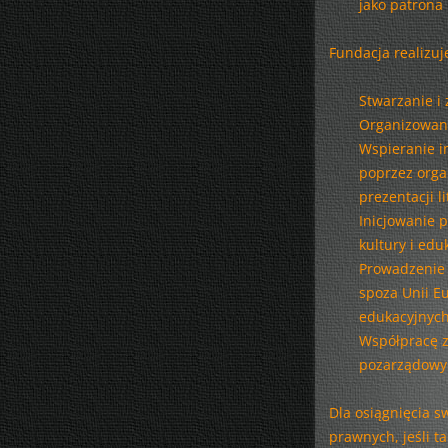
jako patrona 
Fundacja realizuj
Stwarzanie i
Organizowani
Wspieranie in
poprzez orga
prezentacji li
Inicjowanie 
kultury i edu
Prowadzenie 
spoza Unii Eu
edukacyjnych
Współpracę z
pozarządowym
Dla osiągnięcia s
prawnych, jeśli t