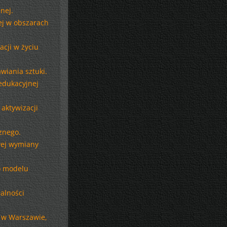
nej.
ej w obszarach
cji w życiu
wiania sztuki.
edukacyjnej
aktywizacji
znego.
wej wymiany
o modelu
alności
y w Warszawie,