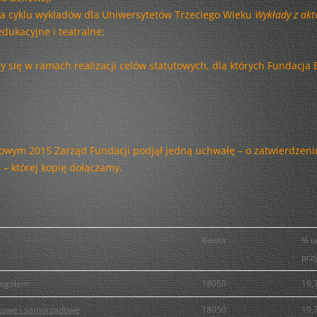
WY KTÓRZY RZECZYPOSPOLITĄ
ja cyklu wykładów dla Uniwersytetów Trzeciego Wieku
Wykłady z akt
WŁADACIE…
dukacyjne i teatralne;
NASZA SZKOŁA – NASZA KLASA!
ły się w ramach realizacji celów statutowych, dla których Fundacja 
MÓJ ŚWIAT – MOJA SZTUKA,
CZYLI SZTUKA WOKÓŁ NAS
SZTUKA EDUKACJI
owym 2015 Zarząd Fundacji podjął jedną uchwałę – o zatwierdzeniu
POLONEZEM KU
– której kopię dołączamy.
NIEPODLEGŁOŚCI
BABIE LATO NA PRADZE…
ARS VARSOVIAE…! – RAJZY PO
Kwota
% u
STOLICY
prz
OD KOCHANOWSKIEGO DO
 ogółem
18050
19,
OXFORDU
towe i samorządowe
18050
19,