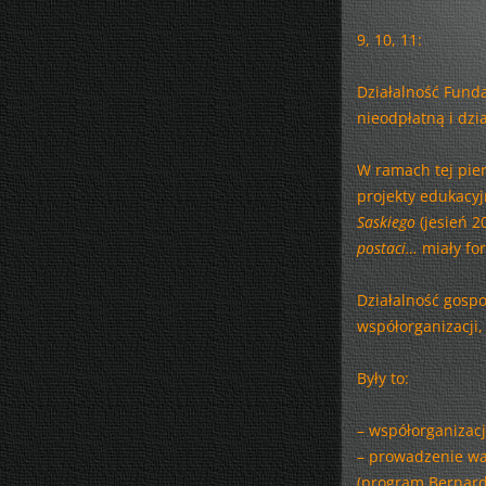
9, 10, 11:
Działalność Funda
nieodpłatną i dzi
W ramach tej pie
projekty edukacy
Saskiego
(jesień 2
postaci…
miały fo
Działalność gospo
współorganizacji,
Były to:
– współorganizacj
– prowadzenie wa
(program Bernardo