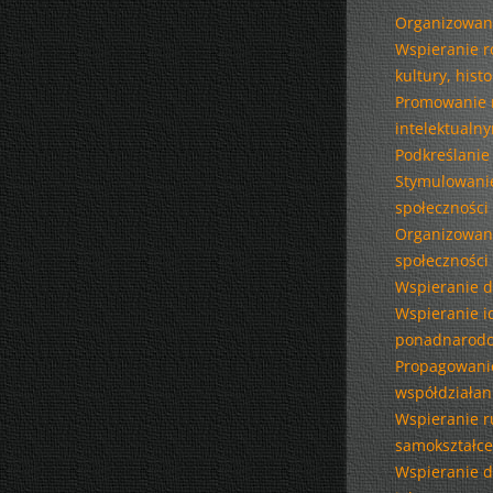
Organizowani
Wspieranie r
kultury, histor
Promowanie r
intelektualn
Podkreślanie 
Stymulowanie
społeczności 
Organizowani
społeczności 
Wspieranie d
Wspieranie i
ponadnarodo
Propagowanie
współdziałan
Wspieranie ru
samokształce
Wspieranie d