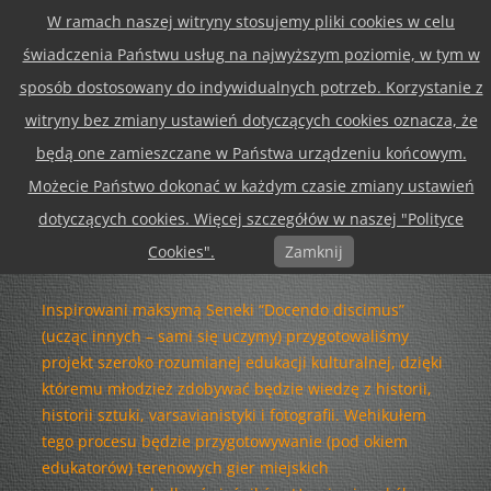
W ramach naszej witryny stosujemy pliki cookies w celu
Przejdź
Menu
do
świadczenia Państwu usług na najwyższym poziomie, w tym w
treści
sposób dostosowany do indywidualnych potrzeb. Korzystanie z
witryny bez zmiany ustawień dotyczących cookies oznacza, że
będą one zamieszczane w Państwa urządzeniu końcowym.
Możecie Państwo dokonać w każdym czasie zmiany ustawień
dotyczących cookies. Więcej szczegółów w naszej "Polityce
Cookies".
Zamknij
Moje miasto, a w nim…
Inspirowani maksymą Seneki “Docendo discimus”
(ucząc innych – sami się uczymy) przygotowaliśmy
projekt szeroko rozumianej edukacji kulturalnej, dzięki
któremu młodzież zdobywać będzie wiedzę z historii,
historii sztuki, varsavianistyki i fotografii. Wehikułem
tego procesu będzie przygotowywanie (pod okiem
edukatorów) terenowych gier miejskich