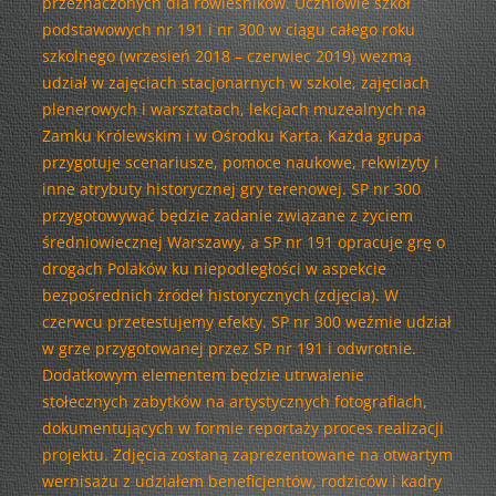
przeznaczonych dla rówieśników. Uczniowie szkół
podstawowych nr 191 i nr 300 w ciągu całego roku
szkolnego (wrzesień 2018 – czerwiec 2019) wezmą
udział w zajęciach stacjonarnych w szkole, zajęciach
plenerowych i warsztatach, lekcjach muzealnych na
Zamku Królewskim i w Ośrodku Karta. Każda grupa
przygotuje scenariusze, pomoce naukowe, rekwizyty i
inne atrybuty historycznej gry terenowej. SP nr 300
przygotowywać będzie zadanie związane z życiem
średniowiecznej Warszawy, a SP nr 191 opracuje grę o
drogach Polaków ku niepodległości w aspekcie
bezpośrednich źródeł historycznych (zdjęcia). W
czerwcu przetestujemy efekty. SP nr 300 weźmie udział
w grze przygotowanej przez SP nr 191 i odwrotnie.
Dodatkowym elementem będzie utrwalenie
stołecznych zabytków na artystycznych fotografiach,
dokumentujących w formie reportaży proces realizacji
projektu. Zdjęcia zostaną zaprezentowane na otwartym
wernisażu z udziałem beneficjentów, rodziców i kadry