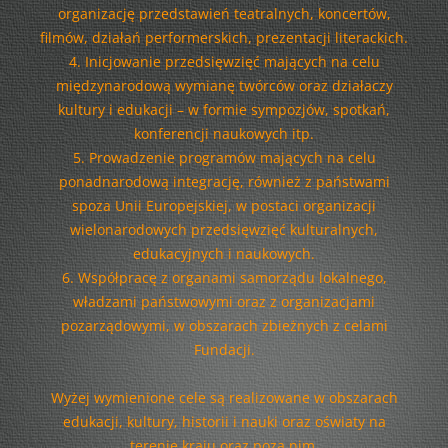
organizację przedstawień teatralnych, koncertów,
filmów, działań performerskich, prezentacji literackich.
4. Inicjowanie przedsięwzięć mających na celu
międzynarodową wymianę twórców oraz działaczy
kultury i edukacji – w formie sympozjów, spotkań,
konferencji naukowych itp.
5. Prowadzenie programów mających na celu
ponadnarodową integrację, również z państwami
spoza Unii Europejskiej, w postaci organizacji
wielonarodowych przedsięwzięć kulturalnych,
edukacyjnych i naukowych.
6. Współpracę z organami samorządu lokalnego,
władzami państwowymi oraz z organizacjami
pozarządowymi, w obszarach zbieżnych z celami
Fundacji.
Wyżej wymienione cele są realizowane w obszarach
edukacji, kultury, historii i nauki oraz oświaty na
terenie kraju oraz poza nim.