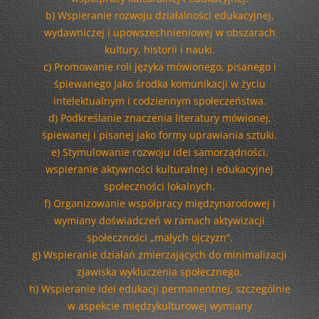
b) Wspieranie rozwoju działalności edukacyjnej,
wydawniczej i upowszechnieniowej w obszarach
kultury, historii i nauki.
c) Promowanie roli języka mówionego, pisanego i
śpiewanego jako środka komunikacji w życiu
intelektualnym i codziennym społeczeństwa.
d) Podkreślanie znaczenia literatury mówionej,
śpiewanej i pisanej jako formy uprawiania sztuki.
e) Stymulowanie rozwoju idei samorządności,
wspieranie aktywności kulturalnej i edukacyjnej
społeczności lokalnych.
f) Organizowanie współpracy międzynarodowej i
wymiany doświadczeń w ramach aktywizacji
społeczności „małych ojczyzn”.
g) Wspieranie działań zmierzających do minimalizacji
zjawiska wykluczenia społecznego.
h) Wspieranie idei edukacji permanentnej, szczególnie
w aspekcie międzykulturowej wymiany