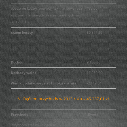
pozostałe koszty (operacyjne+finansowe) bez
183,50
kosztów finansowych niezrealizowanych na
31.12.2013
razem koszty
35.377,25
Dochód
9.160,36
Dochody wolne
11.280,00
Wynik podatkowy za 2013 roku – strata
-2.119,64
V. Ogółem przychody w 2013 roku – 45.287,61 zł
Przychody
Kwota
Przychody statutowe ogółem
16.187,40