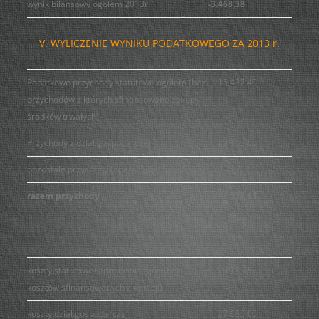
wynik bilansowy ogółem 2013r
-3.468,38
V. WYLICZENIE WYNIKU PODATKOWEGO ZA 2013 r.
Podatkowe przychody statutowe ogółem (bez
15.437,40
przychodów z których sfinansowano zakupy
środków trwałych)
Przychody z dział.gospodarczej
29.100,00
pozostałe przychody (operacyjne+finansowe)
0,21
razem przychody
44.537,61
koszty statutowe+administracyjne (bez
7.513,75
kosztów sfinansowanych z dotacji)
koszty dział.gospodarczej
27.680,00