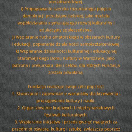
ponadnarodowej.
i) Propagowanie szeroko rozumianego pojęcia
demokracji przedstawicielskiej, jako modelu
współdziałania stymulującego rozwój kulturalny i
edukacyjny społeczeństwa.
j) Wspieranie ruchu amatorskiego w obszarach kultury
i edukacji, popieranie działalności samokształceniowej.
k) Wspieranie działalności kulturalnej i edukacyjnej
Staromiejskiego Domu Kultury w Warszawie, jako
patrona i prekursora idei i celów, dla których Fundacja
została powołana.
Fundacja realizuje swoje cele poprzez:
1. Stwarzanie i zapewnianie warunków dla krzewienia i
propagowania kultury i nauki.
2. Organizowanie krajowych i międzynarodowych
festiwali kulturalnych.
3. Wspieranie inicjatyw i przedsięwzięć mających za
przedmiot oświatę, kulturę i sztukę, zwłaszcza poprzez