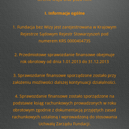
I. Informacje ogólne
1. Fundacja bez Wizy jest zarejestrowana w Krajowym
Rejestrze Sądowym Rejestr Stowarzyszeń pod
numerem KRS 0000404735
2. Przedmiotowe sprawozdanie finansowe obejmuje
rok obrotowy od dnia 1.01.2013 do 31.12.2013
3. Sprawozdanie finansowe sporządzone zostało przy
założeniu możliwości dalszej kontynuacji działalności.
4. Sprawozdanie finansowe zostało sporządzone na
podstawie ksiąg rachunkowych prowadzonych w roku
obrotowym zgodnie z dokumentacją przyjętych zasad
rachunkowych ustaloną i wprowadzoną do stosowania
Uchwałą Zarządu Fundacji.