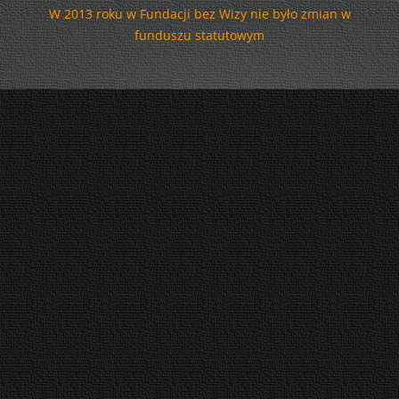
W 2013 roku w Fundacji bez Wizy nie było zmian w
funduszu statutowym