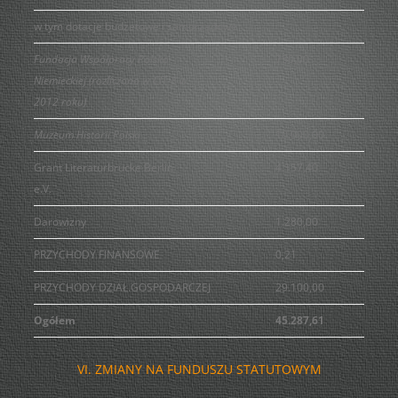
w tym dotacje budżetowe i samorządowe
Fundacja Współpracy Polsko-
750,00
Niemieckiej (rozliczono w CIT-8 w
2012 roku)
Muzeum Historii Polski
10.000,00
Grant Literaturbrucke Berlin
4.157,40
e.V.
Darowizny
1.280,00
PRZYCHODY FINANSOWE
0,21
PRZYCHODY DZIAŁ.GOSPODARCZEJ
29.100,00
Ogółem
45.287,61
VI. ZMIANY NA FUNDUSZU STATUTOWYM