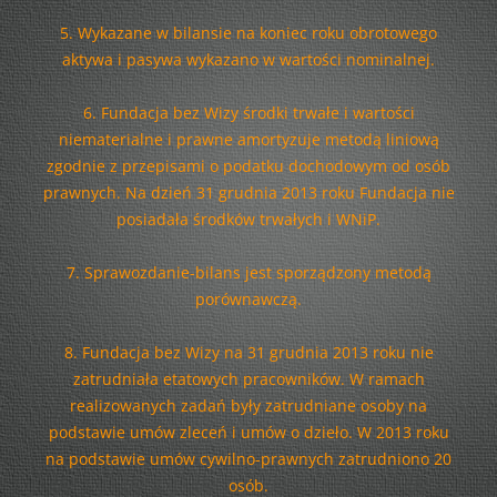
5. Wykazane w bilansie na koniec roku obrotowego
aktywa i pasywa wykazano w wartości nominalnej.
6. Fundacja bez Wizy środki trwałe i wartości
niematerialne i prawne amortyzuje metodą liniową
zgodnie z przepisami o podatku dochodowym od osób
prawnych. Na dzień 31 grudnia 2013 roku Fundacja nie
posiadała środków trwałych i WNiP.
7. Sprawozdanie-bilans jest sporządzony metodą
porównawczą.
8. Fundacja bez Wizy na 31 grudnia 2013 roku nie
zatrudniała etatowych pracowników. W ramach
realizowanych zadań były zatrudniane osoby na
podstawie umów zleceń i umów o dzieło. W 2013 roku
na podstawie umów cywilno-prawnych zatrudniono 20
osób.