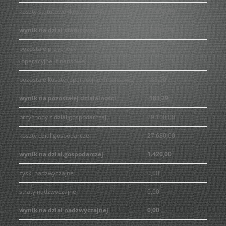
koszty statutowe+koszty administracyjne
21.075,99
wynik na dział statutowej
-2.393,76
pozostałe przychody
0,21
(operacyjne+finansowe)
pozostałe koszty (operacyjne+finansowe)
183,50
wynik na pozostałej działalności
-183,29
przychody z dział.gospodarczej
29.100,00
koszty dział.gospodarczej
27.680,00
wynik na dział.gospodarczej
1.420,00
zyski nadzwyczajne
0,00
straty nadzwyczajne
0,00
wynik na dział nadzwyczajnej
0,00