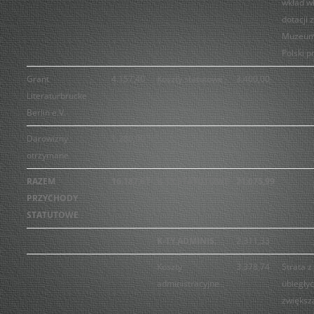
wkład w
dotacji z
Muzeum 
Polski p
Grant
4.157,40
Koszty statutowe
3.400,00
Literaturbrucke
Berlin e.V.
Darowizny
1.280,00
otrzymane
RAZEM
16.187,61
K-TY STATUTOWE
21.075,99
PRZYCHODY
STATUTOWE
K-TY ADMINIS.
2.311,33
Koszty
3.378,74
Strata z 
administracyjne
ubiegły
zwiększ