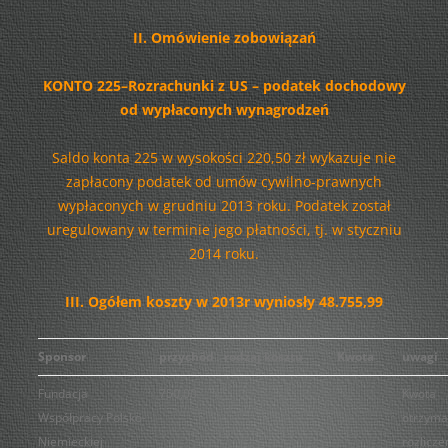
II. Omówienie zobowiązań
KONTO 225–Rozrachunki z US – podatek dochodowy
od wypłaconych wynagrodzeń
Saldo konta 225 w wysokości 220,50 zł wykazuje nie
zapłacony podatek od umów cywilno-prawnych
wypłaconych w grudniu 2013 roku. Podatek został
uregulowany w terminie jego płatności, tj. w styczniu
2014 roku.
III. Ogółem koszty w 2013r wyniosły 48.755,99
Sponsor
przychód
rodzaj kosztu
Kwota
uwagi
Fundacja
750,00
Kwota
Współpracy Polsko-
otrzyma
Niemieckiej
rozlicze