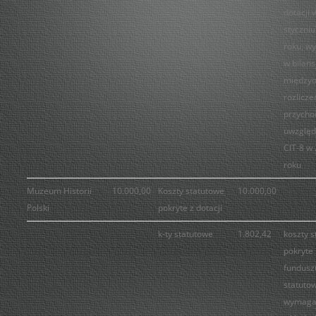
dotacji 
styczni
roku, w
w bilans
między
rozlicze
przycho
uwzględ
CIT-8 w
roku
Muzeum Historii
10.000,00
Koszty statutowe
10.000,00
Polski
pokryte z dotacji
k-ty statutowe
1.802,42
koszty 
pokryte 
fundusz
statuto
wymaga