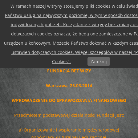
W ramach naszej witryny stosujemy pliki cookies w celu świa
Przejdź
Menu
do
Państwu usług na najwyższym poziomie, w tym w sposób dosto
treści
indywidualnych potrzeb. Korzystanie z witryny bez zmiany u
dotyczących cookies oznacza, że będą one zamieszczane w P
INFORMACJA DODATKOWA DO
urządzeniu końcowym. Możecie Państwo dokonać w każdym czas
BILANSU
ustawień dotyczących cookies. Więcej szczegółów w naszej "P
ZA ROK 2013
Cookies".
Zamknij
FUNDACJA BEZ WIZY
Warszawa, 25.03.2014
WPROWADZENIE DO SPRAWOZDANIA FINANSOWEGO
Przedmiotem podstawowej działalności Fundacji jest:
a) Organizowanie i wspieranie międzynarodowej
współpracy kulturalnej i edukacyjnej.