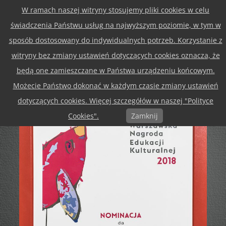
W ramach naszej witryny stosujemy pliki cookies w celu
Przejdź
Menu
do
świadczenia Państwu usług na najwyższym poziomie, w tym w
treści
sposób dostosowany do indywidualnych potrzeb. Korzystanie z
ZDJĘCIA NA WILANOWIE
witryny bez zmiany ustawień dotyczących cookies oznacza, że
Beato i Marcinie – gratulujemy i dziękujemy:-) !
będą one zamieszczane w Państwa urządzeniu końcowym.
Możecie Państwo dokonać w każdym czasie zmiany ustawień
dotyczących cookies. Więcej szczegółów w naszej "Polityce
Cookies".
Zamknij