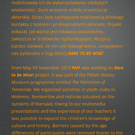
mobilizowały ich do wykorzystywania zdobytych
wiadomości. Duże wrażenie zrobiły prezentacje
aktorskie. Dzieci były zachwycone możliwością bliskiego
kontaktu z teatrem i profesjonalnymi aktorami. Projekt
pokazał, jak ważna jest edukacja pozaszkolna,
zwłaszcza w środowisku dysfunkcyjnym. Wszyscy
bardzo żałowali, że ten cykl dobiegł końca, zasypywano
nas pytaniami o ciąg dalszy.
DARE TO BE WISE!
From May till November 2013
NVF
was working on
Dare
to be Wise!
project. It was part of the Polish History
Museum programme entitled
The Patriotism of
Tomorrow
. We organized activities in youth clubs in
Wołomin, Rembertów and Halinów (situated on the
outskirts of Warsaw). Owing to our multimedia
presentations and the experience of our teachers it
was possible to expand the children’s knowledge of
culture and history. Barriers caused by the age
differences of participants were removed thanks to the