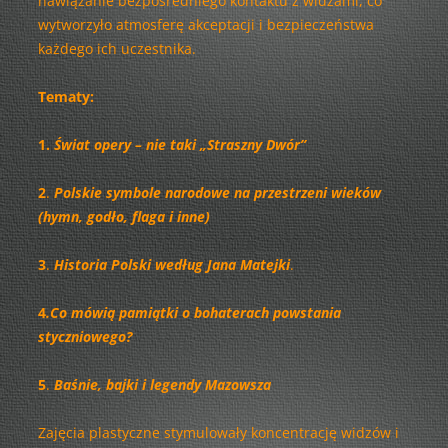
nawiązanie bezpośredniego kontaktu z widzami, co
wytworzyło atmosferę akceptacji i bezpieczeństwa
każdego ich uczestnika.
Tematy:
1.
Świat opery – nie taki „Straszny Dwór”
2
.
Polskie symbole narodowe na przestrzeni wieków
(hymn, godło, flaga i inne)
3
.
Historia Polski według Jana Matejki
.
4
.Co mówią pamiątki o bohaterach powstania
styczniowego?
5
.
Baśnie, bajki i legendy Mazowsza
Zajęcia plastyczne stymulowały koncentrację widzów i