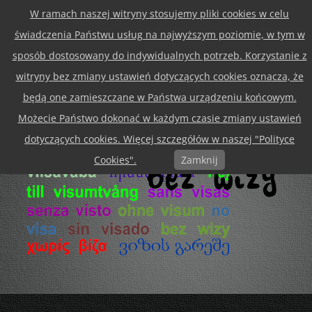
W ramach naszej witryny stosujemy pliki cookies w celu
Przejdź
Menu
do
świadczenia Państwu usług na najwyższym poziomie, w tym w
treści
sposób dostosowany do indywidualnych potrzeb. Korzystanie z
witryny bez zmiany ustawień dotyczących cookies oznacza, że
będą one zamieszczane w Państwa urządzeniu końcowym.
Możecie Państwo dokonać w każdym czasie zmiany ustawień
dotyczących cookies. Więcej szczegółów w naszej "Polityce
Cookies".
Zamknij