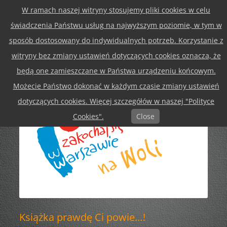
W ramach naszej witryny stosujemy pliki cookies w celu
Skip
Menu
to
świadczenia Państwu usług na najwyższym poziomie, w tym w
content
sposób dostosowany do indywidualnych potrzeb. Korzystanie z
witryny bez zmiany ustawień dotyczących cookies oznacza, że
będą one zamieszczane w Państwa urządzeniu końcowym.
Możecie Państwo dokonać w każdym czasie zmiany ustawień
dotyczących cookies. Więcej szczegółów w naszej "Polityce
Cookies".
Close
Książka prawdę Ci powie…!