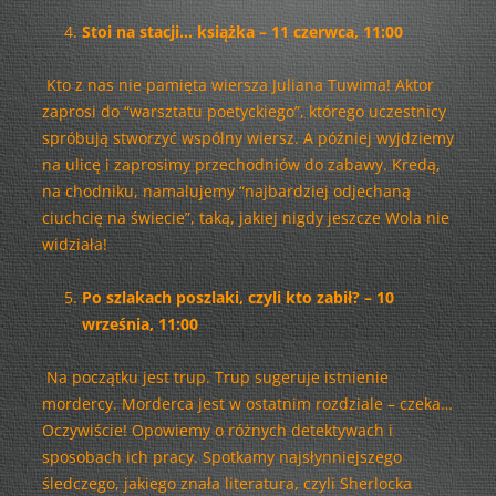
Stoi na stacji… książka – 11 czerwca, 11:00
Kto z nas nie pamięta wiersza Juliana Tuwima! Aktor
zaprosi do “warsztatu poetyckiego”, którego uczestnicy
spróbują stworzyć wspólny wiersz. A później wyjdziemy
na ulicę i zaprosimy przechodniów do zabawy. Kredą,
na chodniku, namalujemy “najbardziej odjechaną
ciuchcię na świecie”, taką, jakiej nigdy jeszcze Wola nie
widziała!
Po szlakach poszlaki, czyli kto zabił? – 10
września, 11:00
Na początku jest trup. Trup sugeruje istnienie
mordercy. Morderca jest w ostatnim rozdziale – czeka…
Oczywiście! Opowiemy o różnych detektywach i
sposobach ich pracy. Spotkamy najsłynniejszego
śledczego, jakiego znała literatura, czyli Sherlocka