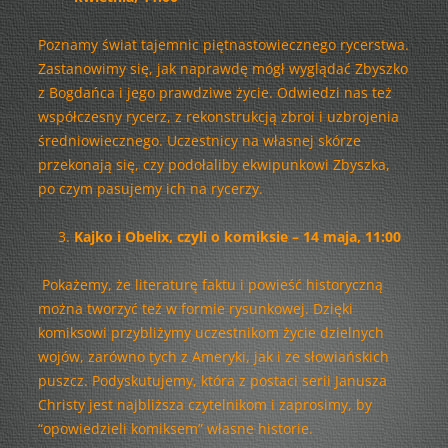
Poznamy świat tajemnic piętnastowiecznego rycerstwa.
Zastanowimy się, jak naprawdę mógł wyglądać Zbyszko
z Bogdańca i jego prawdziwe życie. Odwiedzi nas też
współczesny rycerz, z rekonstrukcją zbroi i uzbrojenia
średniowiecznego. Uczestnicy na własnej skórze
przekonają się, czy podołaliby ekwipunkowi Zbyszka,
po czym pasujemy ich na rycerzy.
Kajko i Obelix, czyli o komiksie – 14 maja, 11:00
Pokażemy, że literaturę faktu i powieść historyczną
można tworzyć też w formie rysunkowej. Dzięki
komiksowi przybliżymy uczestnikom życie dzielnych
wojów, zarówno tych z Ameryki, jak i ze słowiańskich
puszcz. Podyskutujemy, która z postaci serii Janusza
Christy jest najbliższa czytelnikom i zaprosimy, by
“opowiedzieli komiksem” własne historie.