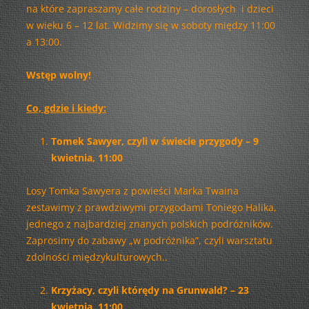
na które zapraszamy całe rodziny – dorosłych i dzieci
w wieku 6 – 12 lat. Widzimy się w soboty między 11:00
a 13:00.
Wstęp wolny!
Co, gdzie i kiedy:
Tomek Sawyer, czyli w świecie przygody – 9
kwietnia, 11:00
Losy Tomka Sawyera z powieści Marka Twaina
zestawimy z prawdziwymi przygodami Toniego Halika,
jednego z najbardziej znanych polskich podróżników.
Zaprosimy do zabawy „w podróżnika”, czyli warsztatu
zdolności międzykulturowych..
Krzyżacy, czyli którędy na Grunwald? – 23
kwietnia, 11:00