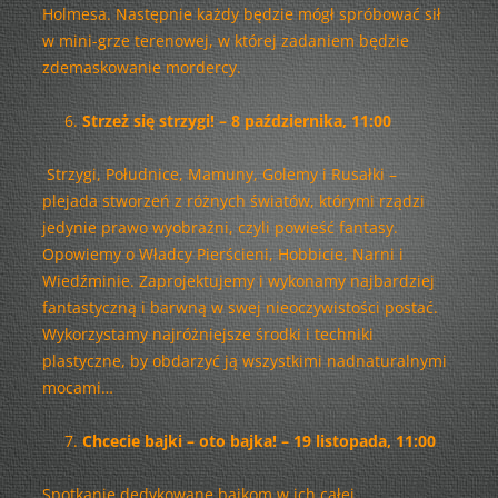
Holmesa. Następnie każdy będzie mógł spróbować sił
w mini-grze terenowej, w której zadaniem będzie
zdemaskowanie mordercy.
Strzeż się strzygi! – 8 października, 11:00
Strzygi, Południce, Mamuny, Golemy i Rusałki –
plejada stworzeń z różnych światów, którymi rządzi
jedynie prawo wyobraźni, czyli powieść fantasy.
Opowiemy o Władcy Pierścieni, Hobbicie, Narni i
Wiedźminie. Zaprojektujemy i wykonamy najbardziej
fantastyczną i barwną w swej nieoczywistości postać.
Wykorzystamy najróżniejsze środki i techniki
plastyczne, by obdarzyć ją wszystkimi nadnaturalnymi
mocami…
Chcecie bajki – oto bajka! – 19 listopada, 11:00
Spotkanie dedykowane bajkom w ich całej