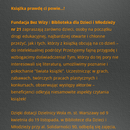
Książka prawdę ci powie…!
Fundacja Bez Wizy
i
Biblioteka dla Dzieci i Młodzieży
nr 21
zapraszają zarówno dzieci, osoby na początku
drogi edukacyjnej, najbardziej otwarte i chłonne
przeżyć, jak i tych, którzy z książką obcują na co dzień –
do intelektualnej podróży! Przeżyjemy fajną przygodę i
wzbogacimy doświadczenia! Tym, którzy do tej pory nie
interesowali się literaturą, umożliwimy poznanie i
pokochanie “świata książki”. Uczestnicząc w grach,
zabawach, twórczych pracach plastycznych i
konkursach, obserwując występy aktorów –
beneficjenci odkryją niesamowite aspekty czytania
książek!
Dzięki dotacji Dzielnicy Wola m. st. Warszawy od 9
kwietnia do 19 listopada, w Bibliotece dla Dzieci i
Młodzieży przy al. Solidarności 90, odbędą się zajęcia,