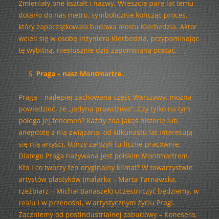
Zmieniały one kształt i nazwy. Wreszcie parę lat temu
dotarło do nas metro, symbolicznie kończąc proces,
który zapoczątkowała budowa mostu Kierbedzia. Aktor
wcieli się w osobę inżyniera Kierbedzia, przypominając
tę wybitną, niesłusznie dziś zapominaną postać.
Praga – nasz Montmartre.
Praga – najlepiej zachowana część Warszawy, można
powiedzieć, że „jedyna prawdziwa”. Czy tylko na tym
polega jej fenomen? Każdy zna jakąś historię lub
anegdotę z nią związaną, od kilkunastu lat interesują
się nią artyści, którzy założyli tu liczne pracownie.
Dlatego Praga nazywana jest polskim Montmartrem.
Kto i co tworzy ten oryginalny klimat? W towarzystwie
artystów plastyków (malarka – Marta Tarnawska,
rzeźbiarz – Michał Banaszek) uczestniczyć będziemy, w
realu i w przenośni, w artystycznym życiu Pragi.
Zaczniemy od postindustrialnej zabudowy – Konesera,