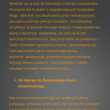
Mieściło się w niej 45 mieszkań o różnym standardzie.
Po wojnie był to jeden z najpiękniejszych budynków
Pragi. Obecnie, po zakończeniu prac renowacyjnych,
ponownie jaśnieje pełnym blaskiem. Chcielibyśmy
przybliżyć prażanom to nowe miejsce i nowy powód do
dumy z dzielnicy. Opowiemy, jak żyło się w XIX-
wiecznych kamienicach. Zajrzymy także na podwórza i
klatki schodowe sąsiednich posesji. Zastanowimy się
nad warunkami życia codziennego (woda,
jedzenie, kwaterunek, problemy bezpieczeństwa).
Występ aktora unaoczni nam problemy, z jakim
borykali się dawni mieszkańcy stolicy.
Od Mykwy do Żydowskiego Domu
Akademickiego.
Nie można zrozumieć Pragi ani urody jej kultury
pomijając żydowską przeszłość. Na szczęście zachował
się budynek dawnej Mykwy. Tutaj, do lat 60. XX wieku,