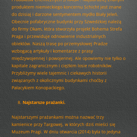
produktem niemieckiego koncernu Schicht jest znane
do dzisiaj i darzone sentymentem mydło Biały Jeleń.
Obecnie pofabryczne budynki przy Szwedzkiej należą
do firmy Okam, która stworzyła projekt Bohema Strefa
Praga i przewiduje odnowienie industrialnych
obiektów. Naszą trasę po przemysłowej Pradze
wzbogacą artykuły i komentarze z prasy
międzywojennej i powojennej. Ale opowiemy nie tylko o
kapitale zagranicznym i ciężkim losie robotników.
Przybliżymy wiele tajemnic i ciekawych historii
związanych z okolicznymi budynkami choćby z
Pałacykiem Konopackiego.
Najstarsze prażanki.
Najstarszymi prażankami można nazwać trzy
kamienice przy Targowej, w których dziś mieści się
Muzeum Pragi. W dniu otwarcia (2014) była to jedyna