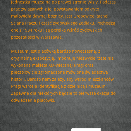
jednostka muzealna po prawej stronie Wisły. Podczas
prac związanych z jej powstawaniem odkryto
malowidła dawnej bożnicy. Jest Grobowiec Racheli,
Ściana Płaczu i część żydowskiego Zodiaku. Pochodzą
one z 1934 roku i są perełką wśród żydowskich
pozostałości w Warszawie.
Muzeum jest placówką bardzo nowoczesną, z
oryginalną ekspozycją. Imponuje niezwykle rzetelnie
wykonana makieta XIX-wiecznej Pragi oraz
pieczołowicie zgromadzone mówione świadectwa
historii. Bardzo nam zależy, aby wśród mieszkańców
Pragi wzrosła identyfikacja z dzielnicą i muzeum.
Zapewne dla niektórych będzie to pierwsza okazja do
odwiedzenia placówki.