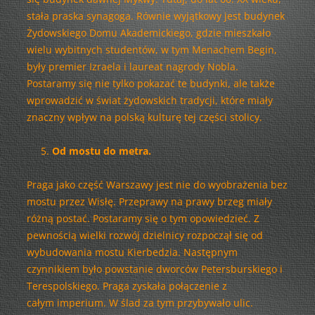
stała praska synagoga. Równie wyjątkowy jest budynek
Żydowskiego Domu Akademickiego, gdzie mieszkało
wielu wybitnych studentów, w tym Menachem Begin,
były premier Izraela i laureat nagrody Nobla.
Postaramy się nie tylko pokazać te budynki, ale także
wprowadzić w świat żydowskich tradycji, które miały
znaczny wpływ na polską kulturę tej części stolicy.
Od mostu do metra.
Praga jako część Warszawy jest nie do wyobrażenia bez
mostu przez Wisłę. Przeprawy na prawy brzeg miały
różną postać. Postaramy się o tym opowiedzieć. Z
pewnością wielki rozwój dzielnicy rozpoczął się od
wybudowania mostu Kierbedzia. Następnym
czynnikiem było powstanie dworców Petersburskiego i
Terespolskiego. Praga zyskała połączenie z
całym imperium. W ślad za tym przybywało ulic.