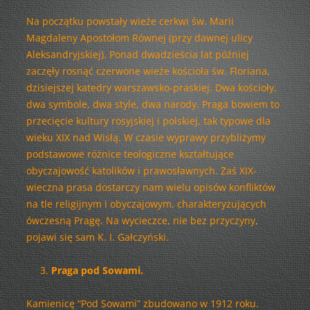
Na początku powstały wieże cerkwi św. Marii
Magdaleny Apostołom Równej (przy dawnej ulicy
Aleksandryjskiej). Ponad dwadzieścia lat później
zaczęły rosnąć czerwone wieże kościoła św. Floriana,
dzisiejszej katedry warszawsko-praskiej. Dwa kościoły,
dwa symbole, dwa style, dwa narody. Praga bowiem to
przecięcie kultury rosyjskiej i polskiej, tak typowe dla
wieku XIX nad Wisłą. W czasie wyprawy przybliżymy
podstawowe różnice teologiczne kształtujące
obyczajowość katolików i prawosławnych. Zaś XIX-
wieczna prasa dostarczy nam wielu opisów konfliktów
na tle religijnym i obyczajowym, charakteryzujących
ówczesną Pragę. Na wycieczce, nie bez przyczyny,
pojawi się sam K. I. Gałczyński.
Praga pod Sowami.
Kamienicę “Pod Sowami” zbudowano w 1912 roku.