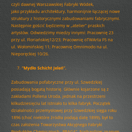
czyli dawnej Warszawskiej Fabryki Wódek,
jako przykładu architektury, harmonijnie łączącej nowe
struktury z historycznymi zabudowaniami fabrycznymi.
Następnie gościć będziemy w „atelier” praskich
artystów. Odwiedzimy miedzy innymi: Pracownię 23
przy ul. Floriańskiej12/23; Pracownię oTWArta F5 na
ul. Wołomińskiej 11; Pracownię Omnimodo na ul.
Nieporęckiej 10/26.
“Mydło Schicht Jeleń”.
Zabudowania pofabryczne przy ul. Szwedzkiej
posiadają bogatą historię. Głównie kojarzone są z
zakładami Pollena Uroda, jednak na przestrzeni
kilkudziesięciu lat istniało tu kilka fabryk. Początek
działalności przemysłowej przy Szwedzkiej sięga roku
1896 (choć niektóre źródła podają datę 1899), był to
czas założenia Towarzystwa Akcyjnego Fabryki
Produktów Chemicznych „PRAGA”. Najbardziej znanym